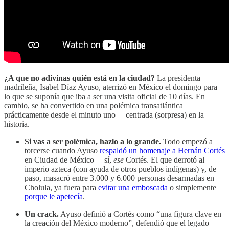
¿A que no adivinas quién está en la ciudad?
La presidenta
madrileña, Isabel Díaz Ayuso, aterrizó en México el domingo para
lo que se suponía que iba a ser una visita oficial de 10 días. En
cambio, se ha convertido en una polémica transatlántica
prácticamente desde el minuto uno —centrada (sorpresa) en la
historia.
Si vas a ser polémica, hazlo a lo grande.
Todo empezó a
torcerse cuando Ayuso
respaldó un homenaje a Hernán Cortés
en Ciudad de México —sí,
ese
Cortés. El que derrotó al
imperio azteca (con ayuda de otros pueblos indígenas) y, de
paso, masacró entre 3.000 y 6.000 personas desarmadas en
Cholula, ya fuera para
evitar una emboscada
o simplemente
porque le apetecía
.
Un crack.
Ayuso definió a Cortés como “una figura clave en
la creación del México moderno”, defendió que el legado