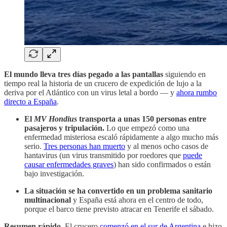
El mundo lleva tres días pegado a las pantallas
siguiendo en
tiempo real la historia de un crucero de expedición de lujo a la
deriva por el Atlántico con un virus letal a bordo — y
ahora rumbo
directo a España
.
El
MV Hondius
transporta a unas 150 personas entre
pasajeros y tripulación.
Lo que empezó como una
enfermedad misteriosa escaló rápidamente a algo mucho más
serio.
Tres personas han muerto
y al menos ocho casos de
hantavirus (un virus transmitido por roedores que
puede
causar enfermedades graves
) han sido confirmados o están
bajo investigación.
La situación se ha convertido en un problema sanitario
multinacional
y España está ahora en el centro de todo,
porque el barco tiene previsto atracar en Tenerife el sábado.
Resumen rápido.
El crucero
comenzó en el sur de Argentina
e hizo