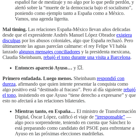
español fue de mestizaje y no algo por lo que pedir perdón, y
alertó sobre la “muerte de la democracia bajo el socialismo”,
poniendo como ejemplo tanto a España como a México.
Vamos, una agenda ligerita.
Mal timing.
Las relaciones España-México llevan años delicadas
desde que el expresidente Andrés Manuel López Obrador
exigiera
disculpas
por los abusos coloniales, algo que España rechazó. Pero
últimamente las aguas parecían calmarse: el rey Felipe VI había
lanzado
algunos mensajes conciliadores
y la presidenta mexicana,
Claudia Sheinbaum,
rebajó el tono durante una visita a Barcelona
.
Entonces apareció Ayuso…
y 💥.
Primero enfadada. Luego menos.
Sheinbaum
respondió con
dureza
, afirmando que quien intente presentar la conquista como
algo positivo está “destinado al fracaso”. Pero al día siguiente
rebajó
el tono
, insistiendo en que Ayuso “tiene derecho a expresarse” y que
esto no afectará a las relaciones bilaterales.
Mientras tanto, en España…
El ministro de Transformación
Digital, Óscar López, calificó el viaje de
“irresponsable”
—
algo poco sorprendente, teniendo en cuenta que Sánchez lo
está preparando como candidato del PSOE para enfrentarse a
Ayuso en las próximas elecciones madrileñas.