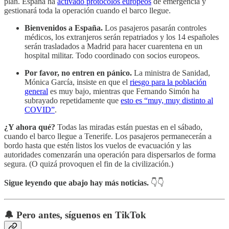
plan. España ha
activado protocolos europeos
de emergencia y
gestionará toda la operación cuando el barco llegue.
Bienvenidos a España.
Los pasajeros pasarán controles
médicos, los extranjeros serán repatriados y los 14 españoles
serán trasladados a Madrid para hacer cuarentena en un
hospital militar. Todo coordinado con socios europeos.
Por favor, no entren en pánico.
La ministra de Sanidad,
Mónica García, insiste en que el
riesgo para la población
general
es muy bajo, mientras que Fernando Simón ha
subrayado repetidamente que
esto es “muy, muy distinto al
COVID”
.
¿Y ahora qué?
Todas las miradas están puestas en el sábado,
cuando el barco llegue a Tenerife. Los pasajeros permanecerán a
bordo hasta que estén listos los vuelos de evacuación y las
autoridades comenzarán una operación para dispersarlos de forma
segura. (O quizá provoquen el fin de la civilización.)
Sigue leyendo que abajo hay más noticias.
👇👇
🔔 Pero antes, síguenos en TikTok