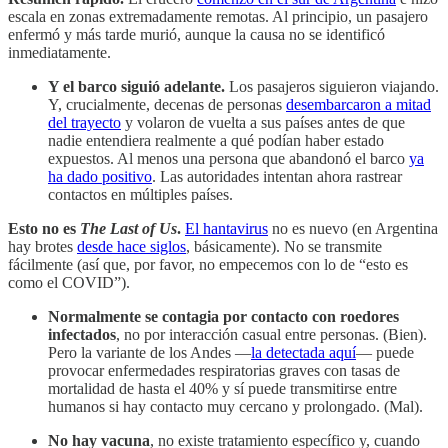
escala en zonas extremadamente remotas. Al principio, un pasajero
enfermó y más tarde murió, aunque la causa no se identificó
inmediatamente.
Y el barco siguió adelante.
Los pasajeros siguieron viajando.
Y, crucialmente, decenas de personas
desembarcaron a mitad
del trayecto
y volaron de vuelta a sus países antes de que
nadie entendiera realmente a qué podían haber estado
expuestos. Al menos una persona que abandonó el barco
ya
ha dado positivo
. Las autoridades intentan ahora rastrear
contactos en múltiples países.
Esto no es
The Last of Us
.
El hantavirus
no es nuevo (en Argentina
hay brotes
desde hace siglos
, básicamente). No se transmite
fácilmente (así que, por favor, no empecemos con lo de “esto es
como el COVID”).
Normalmente se contagia por contacto con roedores
infectados
, no por interacción casual entre personas. (Bien).
Pero la variante de los Andes —
la detectada aquí
— puede
provocar enfermedades respiratorias graves con tasas de
mortalidad de hasta el 40% y sí puede transmitirse entre
humanos si hay contacto muy cercano y prolongado. (Mal).
No hay vacuna
, no existe tratamiento específico y, cuando